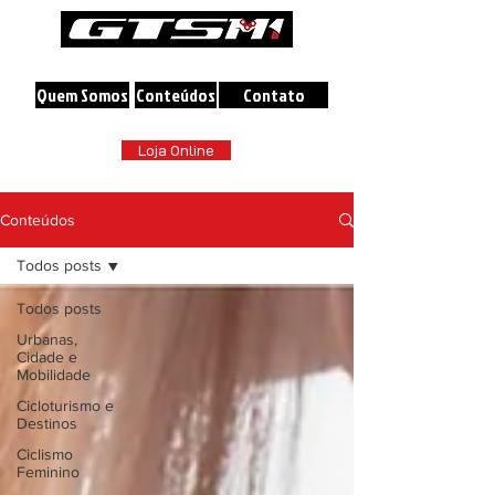
A maior loja online de Bicicletas do Brasil
Quem Somos
Conteúdos
Contato
Loja Online
Conteúdos
Todos posts
Todos posts
Urbanas,
Cidade e
Mobilidade
Cicloturismo e
Destinos
Ciclismo
Feminino