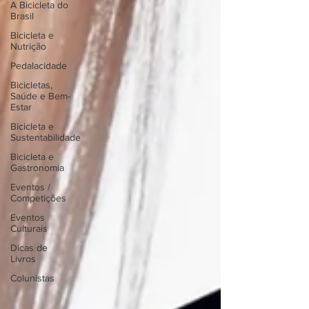
A Bicicleta do
Brasil
Bicicleta e
Nutrição
Pedalacidade
Bicicletas,
Saúde e Bem-
Estar
Bicicleta e
Sustentabilidade
Bicicleta e
Gastronomia
Eventos /
Competições
Eventos
Culturais
Dicas de
Livros
Colunistas