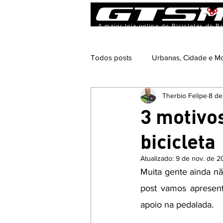
A maior loja online de Bicicletas do Br
Todos posts
Urbanas, Cidade e Mo
Therbio Felipe
8 de
Bicicleta e Nutrição
Pedalaci
3 motivo
bicicleta
Bicicleta e Gastronomia
Even
Atualizado:
9 de nov. de 2
Muita gente ainda nã
post vamos apresent
apoio na pedalada. 