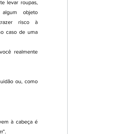
e levar roupas, 
algum objeto 
azer risco à 
no caso de uma 
você realmente 
guidão ou, como 
vem à cabeça é 
em
”. 