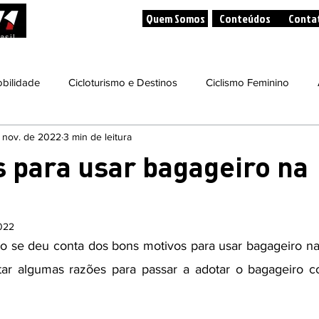
Quem Somos
Conteúdos
Conta
asil
bilidade
Cicloturismo e Destinos
Ciclismo Feminino
 nov. de 2022
3 min de leitura
dade
Bicicletas, Saúde e Bem-Estar
Bicicleta e Sustentabili
s para usar bagageiro na
tos / Competições
Eventos Culturais
Dicas de Livros
022
o se deu conta dos bons motivos para usar bagageiro na b
ar algumas razões para passar a adotar o bagageiro 