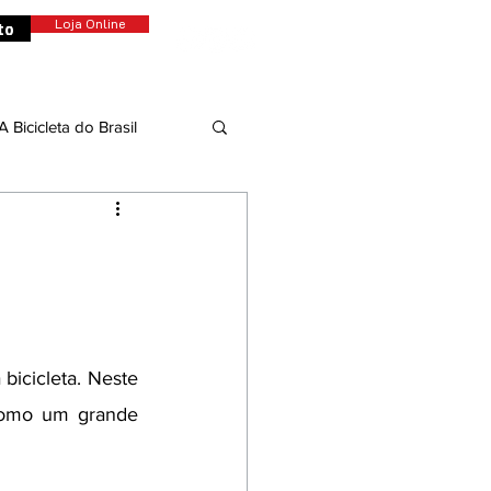
to
Loja Online
A Bicicleta do Brasil
dade
Colunistas
icicleta. Neste 
como um grande 