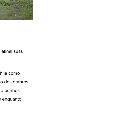
afinal suas 
hila como 
ão dos ombros, 
 e punhos 
s enquanto 