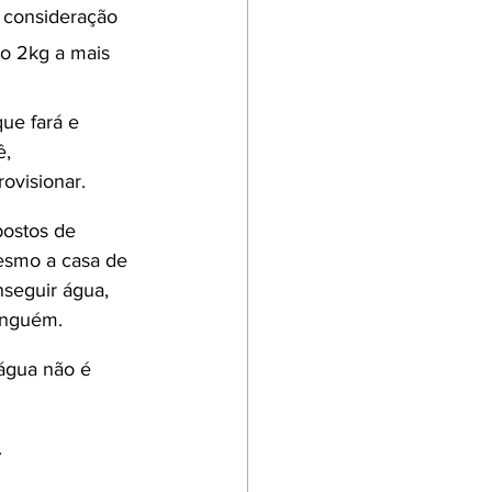
 consideração 
do 2kg a mais 
ue fará e 
, 
rovisionar.
postos de 
esmo a casa de 
seguir água, 
ninguém.
água não é 
.