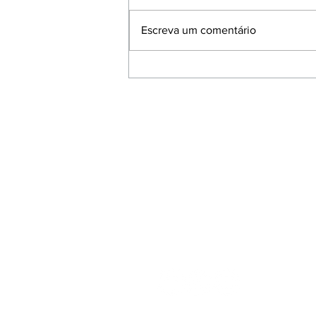
Escreva um comentário
Ciclismo nos Jogos
Olímpicos de Paris
GTSM1 BICICLETAS
Rodovia Waldomiro Corrêa de Cam
KM 57,3 , Vila Martins
Tel: (11) 4850-7181
Tel 2: (11) 4850-7195
website:
www.gtsm1.com.br
E-mail:
atendimento@gtsm1.com.br
Todos os direitos reservados GTSM1 Bicicle