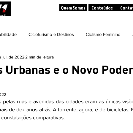
Quem Somos
Conteúdos
Conta
asil
bilidade
Cicloturismo e Destinos
Ciclismo Feminino
e jul. de 2022
2 min de leitura
dade
Bicicletas, Saúde e Bem-Estar
Bicicleta e Sustentabili
as Urbanas e o Novo Pode
tos / Competições
Eventos Culturais
Dicas de Livros
2022
 pelas ruas e avenidas das cidades eram as únicas visõe
s de dez anos atrás. A torrente, agora, é de bicicletas. N
 constatações comparativas. 