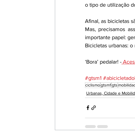
o tipo de utilização 
Afinal, as bicicletas 
Mas, precisamos asso
importante papel: gera
Bicicletas urbanas: o
‘Bora’ pedalar! -
 Aces
#gtsm1
#abicicletado
ciclismo
gtsm1
gts
mobilida
Urbanas, Cidade e Mobili