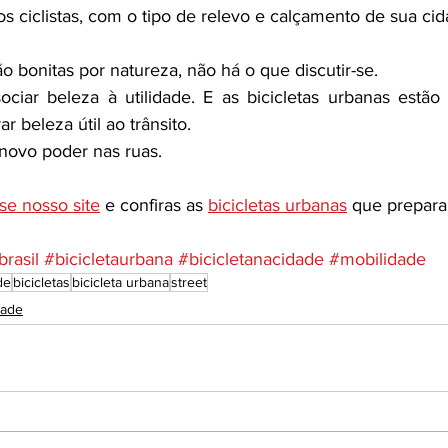
dos ciclistas, com o tipo de relevo e calçamento de sua cid
são bonitas por natureza, não há o que discutir-se. 
ciar beleza à utilidade. E as bicicletas urbanas estão
r beleza útil ao trânsito. 
 novo poder nas ruas.
se nosso site
 e confiras as 
bicicletas urbanas
 que prepar
brasil
#bicicletaurbana
#bicicletanacidade
#mobilidade
de
bicicletas
bicicleta urbana
street
dade