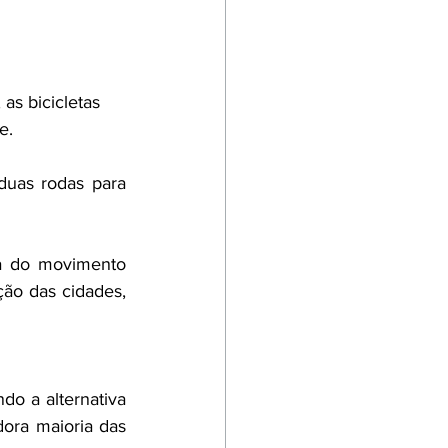
as bicicletas 
e. 
duas rodas para 
a do movimento 
ção das cidades, 
o a alternativa 
ora maioria das 