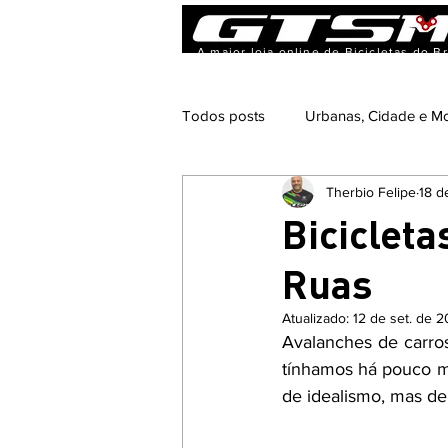
A maior loja online de Bicicletas do Br
Todos posts
Urbanas, Cidade e Mo
Therbio Felipe
18 d
Bicicleta e Nutrição
Pedalaci
Biciclet
Ruas
Bicicleta e Gastronomia
Even
Atualizado:
12 de set. de 
Avalanches de carros
tínhamos há pouco mai
de idealismo, mas de