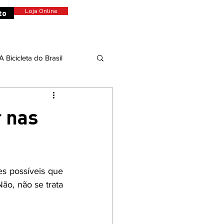
to
Loja Online
A Bicicleta do Brasil
dade
r nas
Colunistas
s possíveis que 
ão, não se trata 