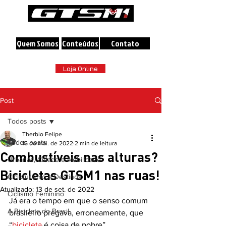
A maior loja online de Bicicletas do Brasil
Quem Somos
Conteúdos
Contato
Loja Online
Post
Todos posts
Therbio Felipe
Todos posts
16 de mai. de 2022
2 min de leitura
Combustíveis nas alturas?
Urbanas, Cidade e Mobilidade
Bicicletas GTSM1 nas ruas!
Cicloturismo e Destinos
Atualizado:
13 de set. de 2022
Ciclismo Feminino
Já era o tempo em que o senso comum 
A Bicicleta do Brasil
brasileiro pregava, erroneamente, que 
“
bicicleta
 é coisa de pobre”. 