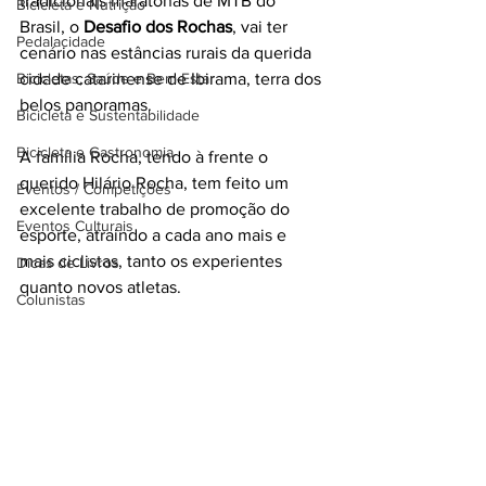
tradicionais maratonas de MTB do 
Bicicleta e Nutrição
Brasil, o 
Desafio dos Rochas
, vai ter 
Pedalacidade
cenário nas estâncias rurais da querida 
Bicicletas, Saúde e Bem-Estar
cidade catarinense de Ibirama, terra dos 
belos panoramas. 
Bicicleta e Sustentabilidade
Bicicleta e Gastronomia
A família Rocha, tendo à frente o 
querido Hilário Rocha, tem feito um 
Eventos / Competições
excelente trabalho de promoção do 
Eventos Culturais
esporte, atraindo a cada ano mais e 
mais ciclistas, tanto os experientes 
Dicas de Livros
quanto novos atletas.
Colunistas