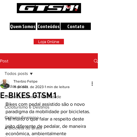
A maior loja online de Bicicletas do Brasil
Quem Somos
Conteúdos
Contato
Loja Online
Post
Todos posts
Therbio Felipe
Todos posts
11 de dez. de 2023
1 min de leitura
E-BIKES GTSM1
Urbanas, Cidade e Mobilidade
Bikes com pedal assistido são o novo 
Cicloturismo e Destinos
paradigma da mobilidade por bicicletas. 
Ciclismo Feminino
Há muito o que falar a respeito deste 
jeito diferente de pedalar, de maneira 
A Bicicleta do Brasil
econômica, ambientalmente 