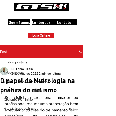
A maior loja online de Bicicletas do Brasil
Quem Somos
Conteúdos
Contato
Loja Online
Post
Todos posts
Dr. Fábio Pizzini
Todos posts
24 de out. de 2022
2 min de leitura
O papel da Nutrologia na
Urbanas, Cidade e Mobilidade
prática do ciclismo
Cicloturismo e Destinos
Ser ciclista recreacional, amador ou 
Ciclismo Feminino
profissional requer uma preparação bem 
A Bicicleta do Brasil
executada, através do treinamento físico 