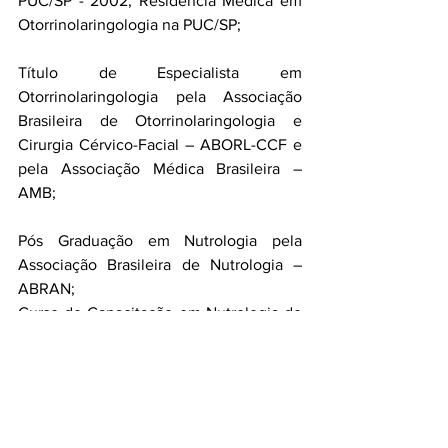
PUC/SP - 2002; Residência Médica em 
Otorrinolaringologia na PUC/SP; 
Título de Especialista em 
Otorrinolaringologia pela Associação 
Brasileira de Otorrinolaringologia e 
Cirurgia Cérvico-Facial – ABORL-CCF e 
pela Associação Médica Brasileira – 
AMB;
Pós Graduação em Nutrologia pela 
Associação Brasileira de Nutrologia – 
ABRAN; 
Curso de Capacitação em Nutrologia do 
Exercício pela Associação Brasileira de 
Nutrologia – ABRAN; Pós-Graduação em 
Nutrologia Esportiva pelo Instituto BWS; 
Certificação - Advanced Nutrition 
Specialist – International Federation of 