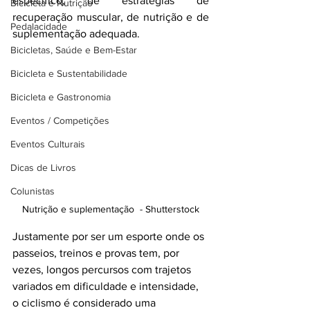
específico, de estratégias de 
Bicicleta e Nutrição
recuperação muscular, de nutrição e de 
Pedalacidade
suplementação adequada.
Bicicletas, Saúde e Bem-Estar
Bicicleta e Sustentabilidade
Bicicleta e Gastronomia
Eventos / Competições
Eventos Culturais
Dicas de Livros
Colunistas
Nutrição e suplementação  - Shutterstock
Justamente por ser um esporte onde os 
passeios, treinos e provas tem, por 
vezes, longos percursos com trajetos 
variados em dificuldade e intensidade, 
o ciclismo é considerado uma 