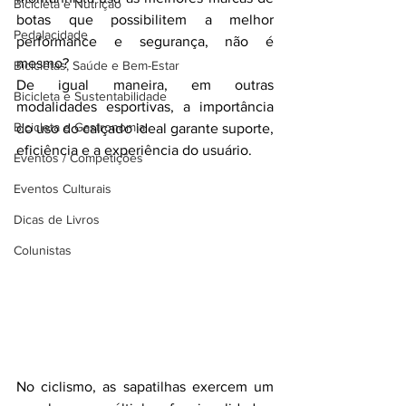
Bicicleta e Nutrição
botas que possibilitem a melhor 
Pedalacidade
performance e segurança, não é 
mesmo? 
Bicicletas, Saúde e Bem-Estar
De igual maneira, em outras 
Bicicleta e Sustentabilidade
modalidades esportivas, a importância 
Bicicleta e Gastronomia
do uso do calçado ideal garante suporte, 
eficiência e a experiência do usuário.
Eventos / Competições
Eventos Culturais
Dicas de Livros
Colunistas
No ciclismo, as sapatilhas exercem um 