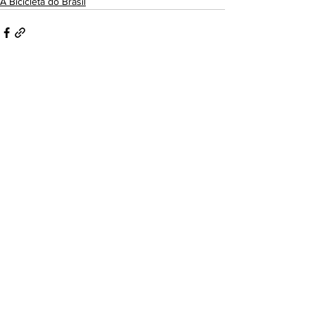
A Bicicleta do Brasil
Ver tudo
Posts recentes