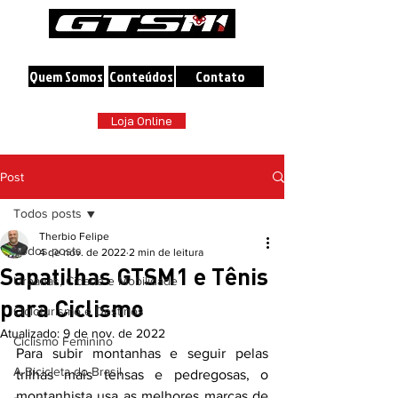
A maior loja online de Bicicletas do Brasil
Quem Somos
Conteúdos
Contato
Loja Online
Post
Todos posts
Therbio Felipe
Todos posts
4 de nov. de 2022
2 min de leitura
Sapatilhas GTSM1 e Tênis
Urbanas, Cidade e Mobilidade
para Ciclismo
Cicloturismo e Destinos
Atualizado:
9 de nov. de 2022
Ciclismo Feminino
Para subir montanhas e seguir pelas 
A Bicicleta do Brasil
trilhas mais tensas e pedregosas, o 
montanhista usa as melhores marcas de 