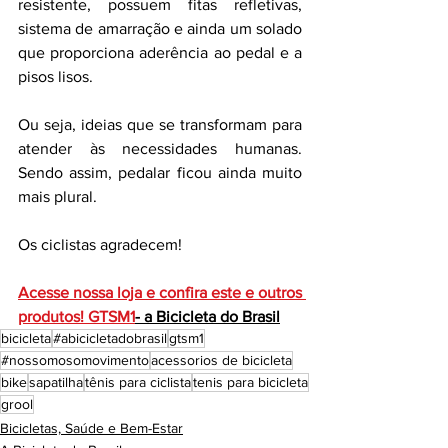
resistente, possuem fitas refletivas, 
sistema de amarração e ainda um solado 
que proporciona aderência ao pedal e a 
pisos lisos. 
Ou seja, ideias que se transformam para 
atender às necessidades humanas. 
Sendo assim, pedalar ficou ainda muito 
mais plural. 
Os ciclistas agradecem!
Acesse nossa loja e confira este e outros 
produtos! GTSM1
- a Bicicleta do Brasil
bicicleta
#abicicletadobrasil
gtsm1
#nossomosomovimento
acessorios de bicicleta
bike
sapatilha
tênis para ciclista
tenis para bicicleta
grool
Bicicletas, Saúde e Bem-Estar