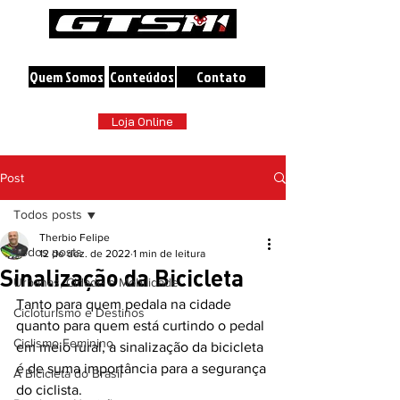
A maior loja online de Bicicletas do Brasil
Quem Somos
Conteúdos
Contato
Loja Online
Post
Todos posts
Therbio Felipe
Todos posts
12 de dez. de 2022
1 min de leitura
Sinalização da Bicicleta
Urbanas, Cidade e Mobilidade
Tanto para quem pedala na cidade 
Cicloturismo e Destinos
quanto para quem está curtindo o pedal 
Ciclismo Feminino
em meio rural, a sinalização da bicicleta 
é de suma importância para a segurança 
A Bicicleta do Brasil
do ciclista. 