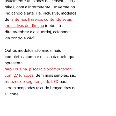
usualmente utilizadas nas traseiras das 
bikes, com a intermitente luz vermelha 
indicando alerta. Há, inclusive, modelos 
de 
lanternas traseiras contendo setas 
indicativas de direção
 (dobrar à 
direita/dobrar à esquerda), acionadas 
via controle wi-fi.
Outros modelos são ainda mais 
completos, como é o caso daquele que 
apresenta 
farol+buzina+pisca+ciclocomputador 
com 27 funções
. Bem mais simples, são 
as 
luzes de segurança de LED 
para 
serem acopladas usando braçadeiras de 
silicone. 