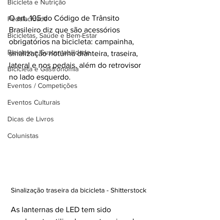
Bicicleta e Nutrição
O art. 105 do Código de Trânsito 
Pedalacidade
Brasileiro diz que são acessórios 
Bicicletas, Saúde e Bem-Estar
obrigatórios na bicicleta: campainha, 
Bicicleta e Sustentabilidade
sinalização noturna dianteira, traseira, 
lateral e nos pedais, além do retrovisor 
Bicicleta e Gastronomia
no lado esquerdo.
Eventos / Competições
Eventos Culturais
Dicas de Livros
Colunistas
Sinalização traseira da bicicleta - Shitterstock
 As lanternas de LED tem sido 