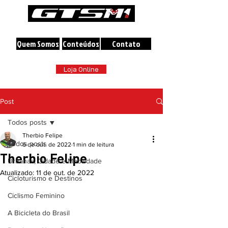
A maior loja online de Bicicletas do Brasil
Quem Somos
Conteúdos
Contato
Loja Online
Post
Todos posts
Therbio Felipe
Todos posts
6 de out. de 2022
1 min de leitura
Therbio Felipe
Urbanas, Cidade e Mobilidade
Atualizado:
11 de out. de 2022
Cicloturismo e Destinos
Ciclismo Feminino
A Bicicleta do Brasil