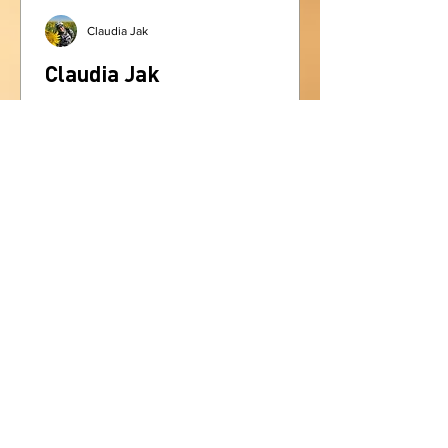
Claudia Jak
Claudia Jak
Formação em Marketing; Pós-graduada
em Gestão de Pessoas com foco em
Liderança, Carreira e Coaching. Atua
como Analista de Treinamento na...