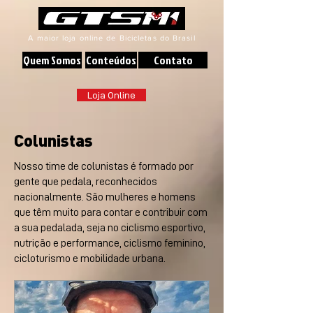
A maior loja online de Bicicletas do Brasil
Quem Somos
Conteúdos
Contato
Loja Online
Colunistas
Nosso time de colunistas é formado por
gente que pedala, reconhecidos
nacionalmente. São mulheres e homens
que têm muito para contar e contribuir com
a sua pedalada, seja no ciclismo esportivo,
nutrição e performance, ciclismo feminino,
cicloturismo e mobilidade urbana.