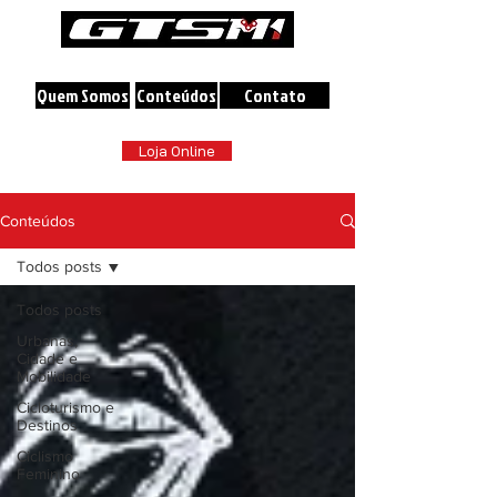
A maior loja online de Bicicletas do Brasil
Quem Somos
Conteúdos
Contato
Loja Online
Conteúdos
Todos posts
Todos posts
Urbanas,
Cidade e
Mobilidade
Cicloturismo e
Destinos
Ciclismo
Feminino