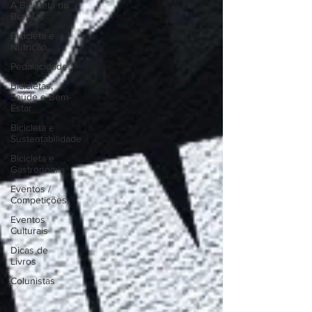
A Bicicleta do
Brasil
Bicicleta e
Nutrição
Pedalacidade
Bicicletas,
Saúde e Bem-
Estar
Bicicleta e
Sustentabilidade
Bicicleta e
Gastronomia
Eventos /
Competições
Eventos
Culturais
Dicas de
Livros
Colunistas