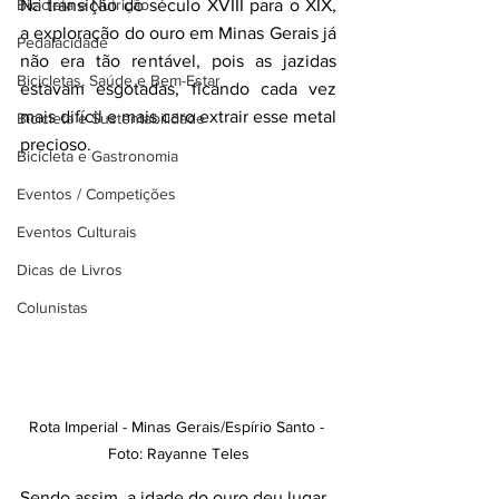
Bicicleta e Nutrição
Na transição do século XVIII para o XIX, 
a exploração do ouro em Minas Gerais já 
Pedalacidade
não era tão rentável, pois as jazidas 
Bicicletas, Saúde e Bem-Estar
estavam esgotadas, ficando cada vez 
mais difícil e mais caro extrair esse metal 
Bicicleta e Sustentabilidade
precioso.
Bicicleta e Gastronomia
Eventos / Competições
Eventos Culturais
Dicas de Livros
Colunistas
Rota Imperial - Minas Gerais/Espírio Santo - 
Foto: Rayanne Teles
Sendo assim, a idade do ouro deu lugar 