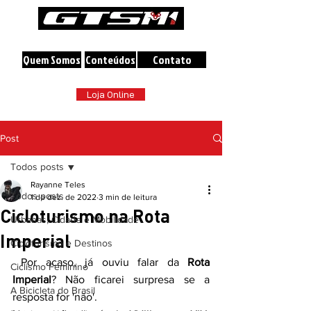
A maior loja online de Bicicletas do Brasil
Quem Somos
Conteúdos
Contato
Loja Online
Post
Todos posts
Rayanne Teles
Todos posts
1 de dez. de 2022
3 min de leitura
Cicloturismo na Rota
Urbanas, Cidade e Mobilidade
Imperial
Cicloturismo e Destinos
 Por acaso, já ouviu falar da 
Rota 
Ciclismo Feminino
Imperial
? Não ficarei surpresa se a 
A Bicicleta do Brasil
resposta for 'não'. 