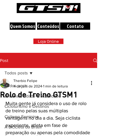
A maior loja online de Bicicletas do Brasil
Quem Somos
Conteúdos
Contato
Loja Online
Post
Todos posts
Therbio Felipe
Todos posts
4 de jun. de 2024
1 min de leitura
Rolo de Treino GTSM1
Urbanas, Cidade e Mobilidade
Muita gente já considera o uso de rolo 
Cicloturismo e Destinos
de treino pelas suas múltiplas 
Ciclismo Feminino
vantagens no dia a dia. Seja ciclista 
experiente, atleta em fase de 
A Bicicleta do Brasil
preparação ou apenas pela comodidade 