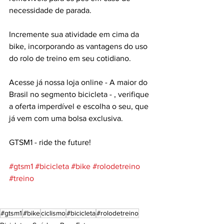
necessidade de parada. 
Incremente sua atividade em cima da 
bike, incorporando as vantagens do uso 
do rolo de treino em seu cotidiano. 
Acesse já nossa loja online - A maior do 
Brasil no segmento bicicleta - , verifique 
a oferta imperdível e escolha o seu, que 
já vem com uma bolsa exclusiva. 
GTSM1 - ride the future!
#gtsm1
#bicicleta
#bike
#rolodetreino
#treino
#gtsm1
#bike
ciclismo
#bicicleta
#rolodetreino